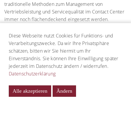
traditionelle Methoden zum Management von
Vertriebsleistung und Servicequalität im Contact Center
immer noch flächendeckend eingesetzt werden.
Allerdings stellten die Teilnehmer der Studie fest, dass
mit ihnen zielgerichtete Maßnahmenableitungen kaum
Diese Webseite nutzt Cookies für Funktions- und
möglich sind bzw. hohe Folgeaufwände produziert
Verarbeitungszwecke. Da wir Ihre Privatsphäre
werden.
schätzen, bitten wir Sie hiermit um Ihr
Zur Steigerung der Vertriebs- und Serviceleistung
Einverständnis. Sie können Ihre Einwilligung später
existieren laut Aussage der Befragten mittlerweile
jederzeit im Datenschutz ändern / widerrufen.
weitere, effektivere Methoden. Was die 53 Teilnehmer
Datenschutzerklärung
namhafter Serviceorganisationen aus verschiedenen
Branchen im Detail über die heutigen und zukünftigen
Alle akzeptieren
Ändern
Instrumente angaben, welche Erfahrungen gesammelt
Notwendig
wurden und was die Unternehmen zum vorliegenden
Thema planen, finden Sie im Ergebnisband.
Statistiken
Falls Sie Interesse an der Studie haben,
Externe Medien
kontaktieren Sie bitte
hier
die CC Management