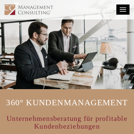
Togg
navig
360° KUNDENMANAGEMENT
Unternehmensberatung für profitable
Kundenbeziehungen